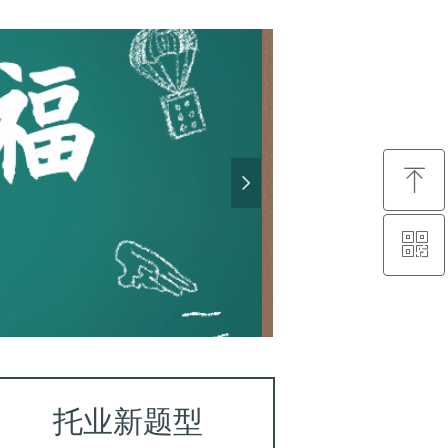
ꁸ
넲
ꀥ
回到顶部
微信公众号
托业新题型